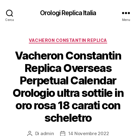
Orologi Replica Italia
Cerca
Menu
Categorie
VACHERON CONSTANTIN REPLICA
Vacheron Constantin
Replica Overseas
Perpetual Calendar
Orologio ultra sottile in
oro rosa 18 carati con
scheletro
Di
admin
14 Novembre 2022
Autore
Data