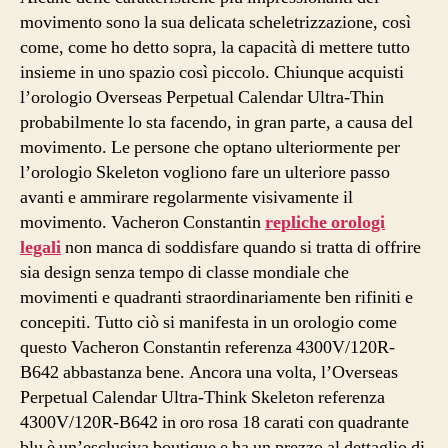
movimento sono la sua delicata scheletrizzazione, così
come, come ho detto sopra, la capacità di mettere tutto
insieme in uno spazio così piccolo. Chiunque acquisti
l’orologio Overseas Perpetual Calendar Ultra-Thin
probabilmente lo sta facendo, in gran parte, a causa del
movimento. Le persone che optano ulteriormente per
l’orologio Skeleton vogliono fare un ulteriore passo
avanti e ammirare regolarmente visivamente il
movimento. Vacheron Constantin
repliche orologi
legali
non manca di soddisfare quando si tratta di offrire
sia design senza tempo di classe mondiale che
movimenti e quadranti straordinariamente ben rifiniti e
concepiti. Tutto ciò si manifesta in un orologio come
questo Vacheron Constantin referenza 4300V/120R-
B642 abbastanza bene. Ancora una volta, l’Overseas
Perpetual Calendar Ultra-Think Skeleton referenza
4300V/120R-B642 in oro rosa 18 carati con quadrante
blu è un’esclusiva boutique e ha un prezzo al dettaglio di