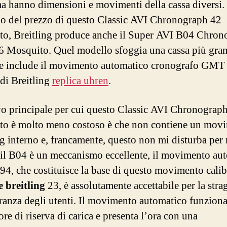
ma hanno dimensioni e movimenti della cassa diversi.
io del prezzo di questo Classic AVI Chronograph 42
o, Breitling produce anche il Super AVI B04 Chron
Mosquito. Quel modello sfoggia una cassa più gra
e include il movimento automatico cronografo GMT
 di Breitling
replica uhren
.
vo principale per cui questo Classic AVI Chronograp
o è molto meno costoso è che non contiene un mov
ng interno e, francamente, questo non mi disturba per 
il B04 è un meccanismo eccellente, il movimento au
4, che costituisce la base di questo movimento cali
e breitling
23, è assolutamente accettabile per la stra
anza degli utenti. Il movimento automatico funziona
re di riserva di carica e presenta l’ora con una