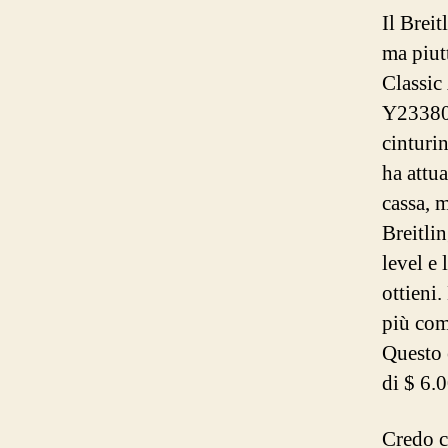
Il Breit
ma piut
Classic
Y23380
cinturi
ha attu
cassa, 
Breitli
level e
ottieni
più com
Questo 
di $ 6.
Credo c