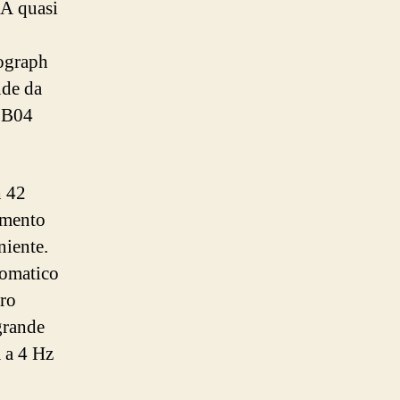
 A quasi
ograph
nde da
 B04
h 42
imento
niente.
tomatico
bro
grande
 a 4 Hz