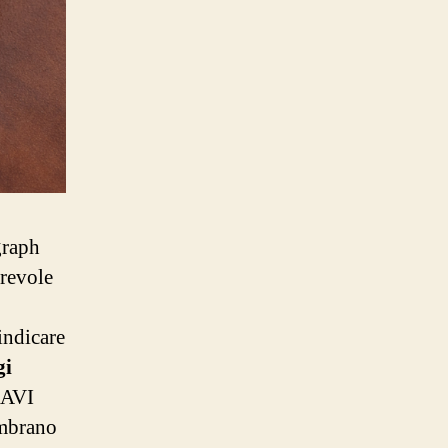
graph
irevole
 indicare
gi
 AVI
embrano