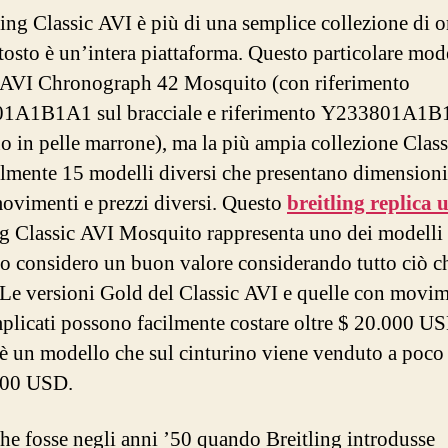
ling Classic AVI è più di una semplice collezione di o
tosto è un’intera piattaforma. Questo particolare mode
 AVI Chronograph 42 Mosquito (con riferimento
1A1B1A1 sul bracciale e riferimento Y233801A1B
no in pelle marrone), ma la più ampia collezione Clas
almente 15 modelli diversi che presentano dimensioni
movimenti e prezzi diversi. Questo
breitling replica 
ng Classic AVI Mosquito rappresenta uno dei modelli 
 lo considero un buon valore considerando tutto ciò c
. Le versioni Gold del Classic AVI e quelle con movim
plicati possono facilmente costare oltre $ 20.000 U
è un modello che sul cinturino viene venduto a poc
000 USD.
he fosse negli anni ’50 quando Breitling introdusse