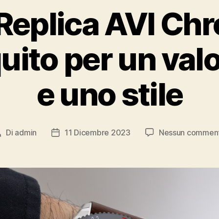
 Replica AVI C
ito per un valo
e uno stile
Di
admin
11 Dicembre 2023
Nessun commen
Autore
Data
articolo
dell'articolo