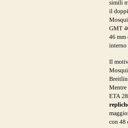
simili 
il dopp
Mosquit
GMT 46 
46 mm 
interno
Il moti
Mosquit
Breitli
Mentre 
ETA 289
replich
maggior
con 48 o