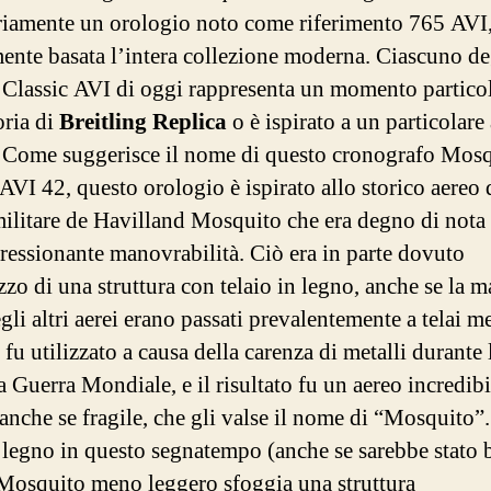
riamente un orologio noto come riferimento 765 AVI,
ente basata l’intera collezione moderna. Ciascuno de
 Classic AVI di oggi rappresenta un momento partico
oria di
Breitling Replica
o è ispirato a un particolare
. Come suggerisce il nome di questo cronografo Mos
 AVI 42, questo orologio è ispirato allo storico aereo 
militare de Havilland Mosquito che era degno di nota 
ressionante manovrabilità. Ciò era in parte dovuto
izzo di una struttura con telaio in legno, anche se la 
gli altri aerei erano passati prevalentemente a telai me
 fu utilizzato a causa della carenza di metalli durante 
 Guerra Mondiale, e il risultato fu un aereo incredib
 anche se fragile, che gli valse il nome di “Mosquito”
 legno in questo segnatempo (anche se sarebbe stato b
Mosquito meno leggero sfoggia una struttura