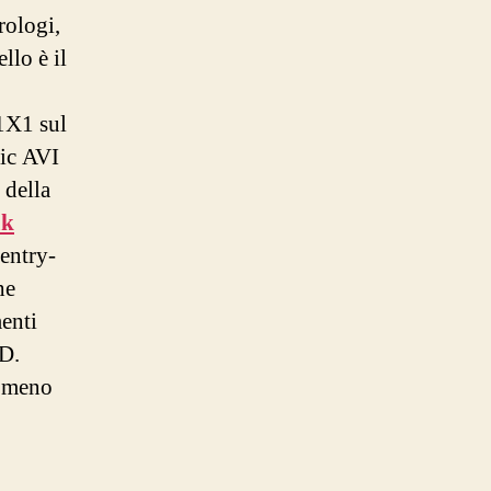
rologi,
llo è il
1X1 sul
sic AVI
 della
uk
entry-
he
enti
SD.
o meno