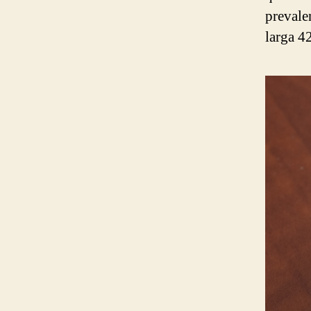
prevale
larga 4