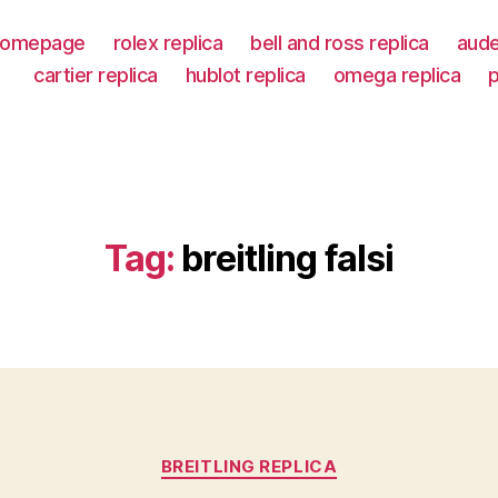
omepage
rolex replica
bell and ross replica
aude
cartier replica
hublot replica
omega replica
p
Tag:
breitling falsi
Categorie
BREITLING REPLICA