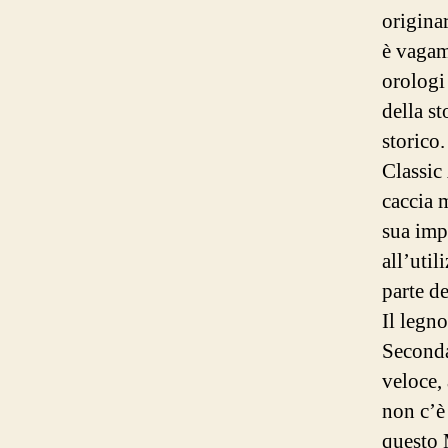
origina
è vagam
orologi
della st
storico
Classic
caccia 
sua imp
all’util
parte de
Il legno
Seconda
veloce,
non c’è
questo 