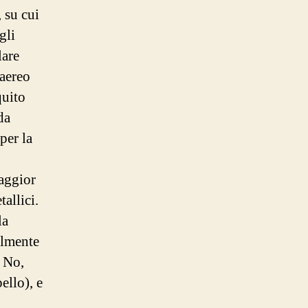
 su cui
gli
lare
 aereo
quito
da
per la
maggior
tallici.
la
ilmente
. No,
ello), e