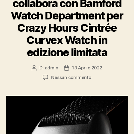
collabora con Bamford
Watch Department per
Crazy Hours Cintrée
Curvex Watch in
edizione limitata
Di
admin
13 Aprile 2022
Autore
Data
articolo
dell'articolo
su
Nessun commento
Franck
Muller
Replica
collabora
con
Bamford
Watch
Department