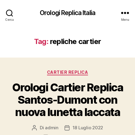
Orologi Replica Italia
Cerca
Menu
Tag:
repliche cartier
Categorie
CARTIER REPLICA
Orologi Cartier Replica
Santos-Dumont con
nuova lunetta laccata
Di
admin
18 Luglio 2022
Autore
Data
articolo
dell'articolo