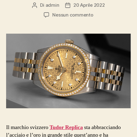
Di
admin
20 Aprile 2022
Autore
Data
articolo
dell'articolo
su
Nessun commento
Tudor
Replica
presenta
gli
orologi
Black
Bay
31/36/39/41
in
acciaio
e
oro
Il marchio svizzero
Tudor Replica
sta abbracciando
l’acciaio e l’oro in grande stile quest’anno e ha