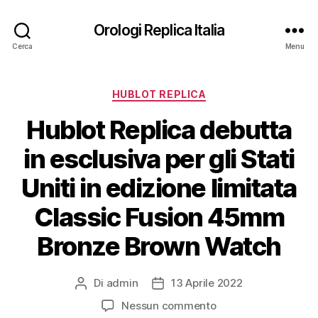
Orologi Replica Italia
Cerca
Menu
Categorie
HUBLOT REPLICA
Hublot Replica debutta
in esclusiva per gli Stati
Uniti in edizione limitata
Classic Fusion 45mm
Bronze Brown Watch
Di
admin
13 Aprile 2022
Autore
Data
articolo
dell'articolo
su
Nessun commento